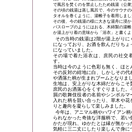
で風呂を焚くのを禁止したため銭湯（公衆
その頃の銭湯は蒸し風呂で、今のサウナの
タオルを巻くように、湯帷子を着用しまし
その後、今の銭湯の様に大きな湯舟に浸か
バスローブのようにはおる、木綿製の湯帷
か湯上がり着の意味から「浴衣」と書くよ
その当時の銭湯は2階が湯上がりに
になっており、お酒を飲んだりちょ
になっていました。
その場で着た浴衣は、庶民の社交
す。
当時は今のように色彩も無く、ほと
その反対の紺地に白、しかしその代
や洒落た柄が生まれブームとなりま
生地は、安上がりな木綿だからこそ
庶民のお洒落心をくすぐりました。
屓の歌舞伎役者の名前やシンボルマ
入れた柄を競い合ったり、草木や花
りと趣向を凝らして楽しみました。
今年は、アニマル柄やハワイアン柄
られなかった奇抜な洋服柄で、若い
かたが現れ、ゆかたとは縁が無かっ
気軽に三二丈にしたり楽しんで身に