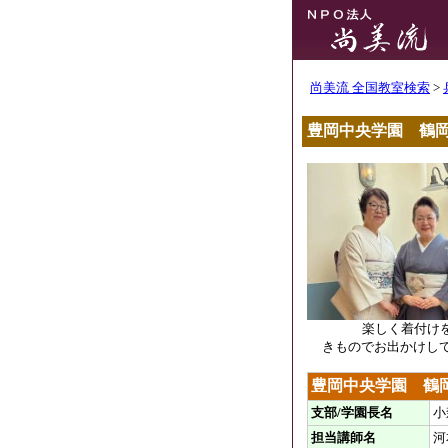
尚美流 全国教室検索
>
豊岡中央学園 鶴
楽しく着付け
きものでお出かけし
豊岡中央学園 鶴
支部/学園長名
小
担当講師名
河