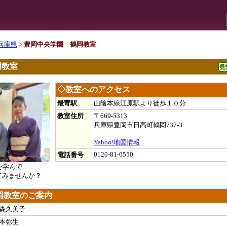
兵庫県
>
豊岡中央学園 鶴岡教室
岡教室
◇教室へのアクセス
最寄駅
山陰本線江原駅より徒歩１０分
教室住所
〒669-5313
兵庫県豊岡市日高町鶴岡737-3
Yahoo!地図情報
0120-81-0550
電話番号
を学んで
てみませんか？
岡教室のご案内
森久美子
本弥生