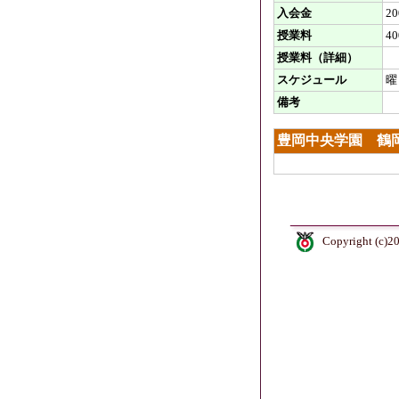
入会金
2
授業料
4
授業料（詳細）
スケジュール
曜
備考
豊岡中央学園 鶴
Copyright (c)2