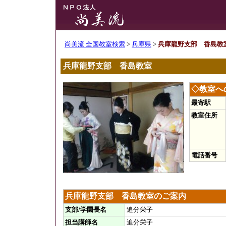
尚美流 全国教室検索
>
兵庫県
>
兵庫龍野支部 香島教
兵庫龍野支部 香島教室
◇教室へ
最寄駅
教室住所
電話番号
兵庫龍野支部 香島教室のご案内
支部/学園長名
追分栄子
担当講師名
追分栄子