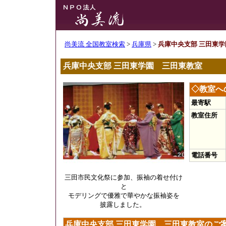
尚美流 全国教室検索
>
兵庫県
>
兵庫中央支部 三田東
兵庫中央支部 三田東学園 三田東教室
◇教室へ
最寄駅
教室住所
電話番号
三田市民文化祭に参加、振袖の着せ付け
と
モデリングで優雅で華やかな振袖姿を
披露しました。
兵庫中央支部 三田東学園 三田東教室のご