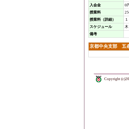
入会金
0
授業料
2
授業料（詳細）
１
スケジュール
木
備考
京都中央支部 五
Copyright (c)2