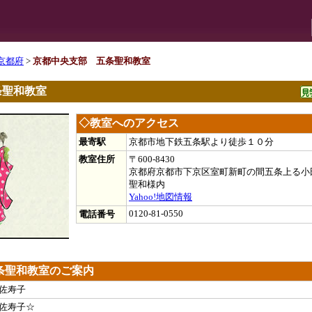
京都府
>
京都中央支部 五条聖和教室
条聖和教室
◇教室へのアクセス
最寄駅
京都市地下鉄五条駅より徒歩１０分
教室住所
〒600-8430
京都府京都市下京区室町新町の間五条上る小田原
聖和様内
Yahoo!地図情報
0120-81-0550
電話番号
条聖和教室のご案内
佐寿子
佐寿子☆