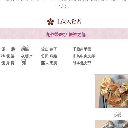
います。
創作帯結び 振袖之部
こちょう
優 勝
胡蝶
簱山 律子
千歳南学園
準優勝
夜明け
竹田 珠緒
広島中央支部
かける
優秀賞
翔
藤末 恵美
熊本北支部
こちょう
胡蝶