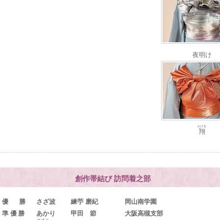
夜明け
かける
翔
創作帯結び 訪問着之部
優 勝
さざ波
練苧 磨紀
岡山南学園
準優勝
あかり
甲田 節
大阪高槻支部
ひばり