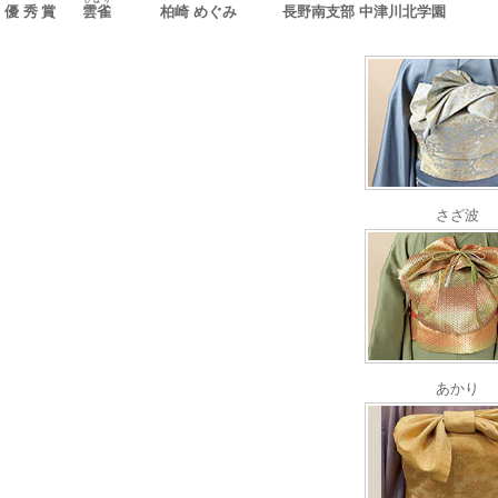
優秀賞
雲雀
柏崎 めぐみ
長野南支部 中津川北学園
さざ波
あかり