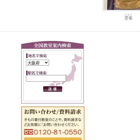
ひばり
雲雀