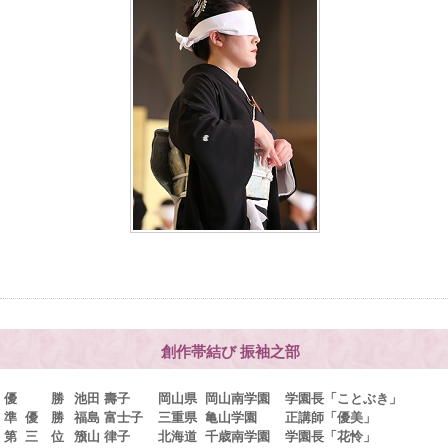
創作帯結び 振袖之部
優 勝
池田 壽子
岡山県
岡山南学園
学園長「ことぶき」
準 優 勝
福島 富士子
三重県
亀山学園
正講師「優美」
第 三 位
籏山 律子
北海道
千歳南学園
学園長「花怜」