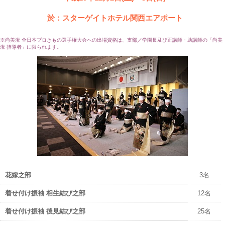
於：スターゲイトホテル関西エアポート
※尚美流 全日本プロきもの選手権大会への出場資格は、支部／学園長及び正講師・助講師の「尚美
流 指導者」に限られます。
花嫁之部
3名
着せ付け振袖 相生結び之部
12名
着せ付け振袖 後見結び之部
25名