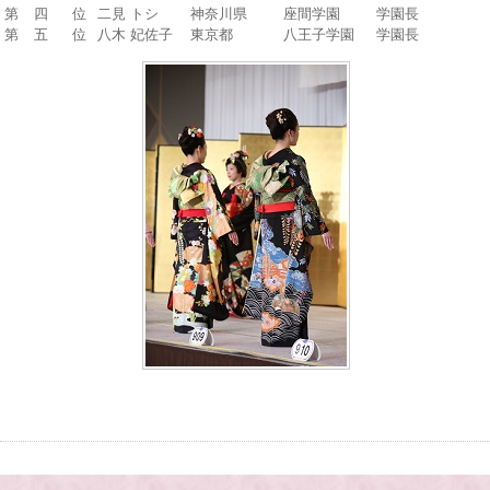
第 四 位
二見 トシ
神奈川県
座間学園
学園長
第 五 位
八木 妃佐子
東京都
八王子学園
学園長