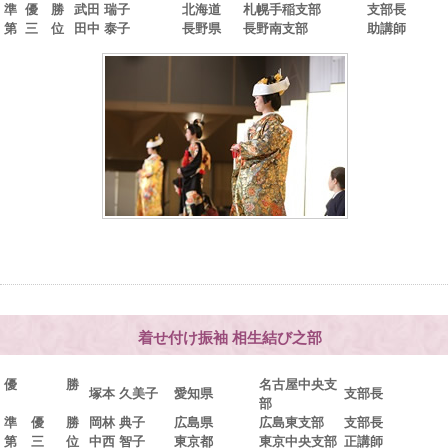
準 優 勝
武田 瑞子
北海道
札幌手稲支部
支部長
第 三 位
田中 泰子
長野県
長野南支部
助講師
着せ付け振袖 相生結び之部
優 勝
名古屋中央支
塚本 久美子
愛知県
支部長
部
準 優 勝
岡林 典子
広島県
広島東支部
支部長
第 三 位
中西 智子
東京都
東京中央支部
正講師