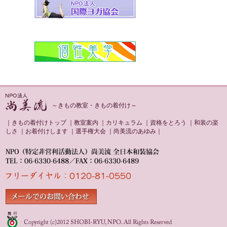
～きもの教室・きもの着付け～
｜
きもの着付けトップ
｜
教室案内
｜
カリキュラム
｜
資格をとろう
｜
和装の楽
しさ
｜
お着付けします
｜
選手権大会
｜
尚美流のあゆみ
｜