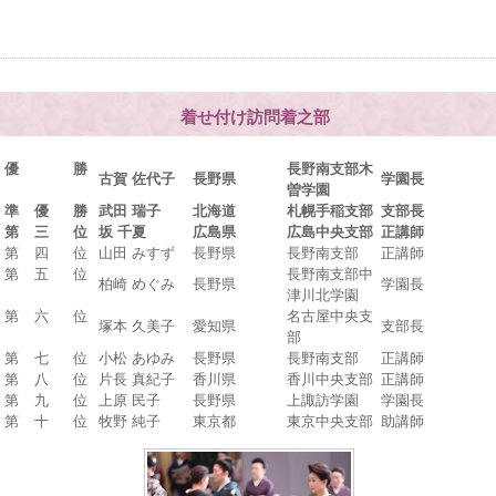
着せ付け訪問着之部
優 勝
長野南支部木
古賀 佐代子
長野県
学園長
曽学園
準 優 勝
武田 瑞子
北海道
札幌手稲支部
支部長
第 三 位
坂 千夏
広島県
広島中央支部
正講師
第 四 位
山田 みすず
長野県
長野南支部
正講師
第 五 位
長野南支部中
柏崎 めぐみ
長野県
学園長
津川北学園
第 六 位
名古屋中央支
塚本 久美子
愛知県
支部長
部
第 七 位
小松 あゆみ
長野県
長野南支部
正講師
第 八 位
片長 真紀子
香川県
香川中央支部
正講師
第 九 位
上原 民子
長野県
上諏訪学園
学園長
第 十 位
牧野 純子
東京都
東京中央支部
助講師