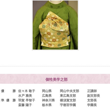
個性美学之部
優 勝
佐々木 敬子
岡山県
岡山中央支部
正講師
水戸 雅美
広島県
東広島支部
副支部長
準 優 勝
羽賀 早智子
神奈川県
横須賀支部
支部長
斎藤 陽子
栃木県
宇都宮学園
学園長