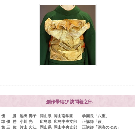
創作帯結び 訪問着之部
優 勝
池田 壽子
岡山県
岡山南学園
学園長「八重」
準 優 勝
小川 光
広島県
広島中央支部
正講師「萩」
第 三 位
片山 久江
岡山県
岡山中央支部
正講師「深海のゆめ」