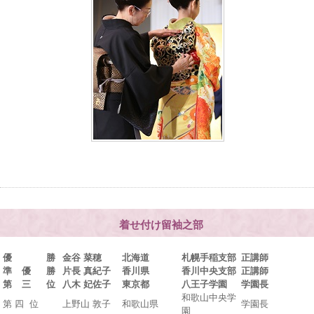
着せ付け留袖之部
優 勝
金谷 菜穂
北海道
札幌手稲支部
正講師
準 優 勝
片長 真紀子
香川県
香川中央支部
正講師
第 三 位
八木 妃佐子
東京都
八王子学園
学園長
和歌山中央学
第 四 位
上野山 敦子
和歌山県
学園長
園