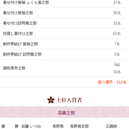
着せ付け振袖 ふくら雀之部
27名
着せ付け留袖之部
30名
着せ付け訪問着之部
31名
目隠し着付け之部
62名
創作帯結び 振袖之部
7名
創作帯結び 訪問着之部
5名
5組
個性美学之部
10名
延べ選手 212名
花嫁之部
優 勝
加藤 いづみ
長野県
長野南支部
正講師