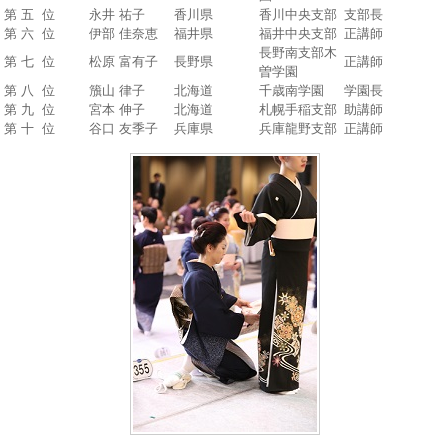
第 五 位
永井 祐子
香川県
香川中央支部
支部長
第 六 位
伊部 佳奈恵
福井県
福井中央支部
正講師
長野南支部木
第 七 位
松原 富有子
長野県
正講師
曽学園
第 八 位
籏山 律子
北海道
千歳南学園
学園長
第 九 位
宮本 伸子
北海道
札幌手稲支部
助講師
第 十 位
谷口 友季子
兵庫県
兵庫龍野支部
正講師