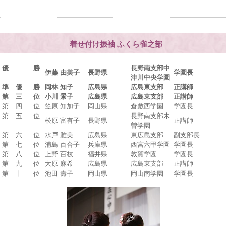
着せ付け振袖 ふくら雀之部
優 勝
長野南支部中
伊藤 由美子
長野県
学園長
津川中央学園
準 優 勝
岡林 知子
広島県
広島東支部
正講師
第 三 位
小川 景子
広島県
広島東支部
正講師
第 四 位
笠原 知加子
岡山県
倉敷西学園
学園長
第 五 位
長野南支部木
松原 富有子
長野県
正講師
曽学園
第 六 位
水戸 雅美
広島県
東広島支部
副支部長
第 七 位
浦島 百合子
兵庫県
西宮六甲学園
学園長
第 八 位
上野 百枝
福井県
敦賀学園
学園長
第 九 位
大原 麻希
広島県
広島東支部
正講師
第 十 位
池田 壽子
岡山県
岡山南学園
学園長