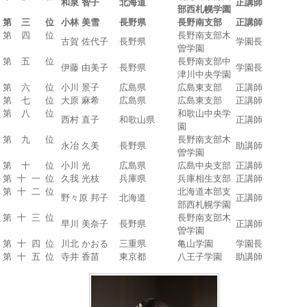
和泉 智子
北海道
正講師
部西札幌学園
第 三 位
小林 美雪
長野県
長野南支部
正講師
第 四 位
長野南支部木
古賀 佐代子
長野県
学園長
曽学園
第 五 位
長野南支部中
伊藤 由美子
長野県
学園長
津川中央学園
第 六 位
小川 景子
広島県
広島東支部
正講師
第 七 位
大原 麻希
広島県
広島東支部
正講師
第 八 位
和歌山中央学
西村 直子
和歌山県
正講師
園
第 九 位
長野南支部木
永冶 久美
長野県
助講師
曽学園
第 十 位
小川 光
広島県
広島中央支部
正講師
第十一位
久我 光枝
兵庫県
兵庫相生支部
正講師
第十二位
北海道本部支
野々原 邦子
北海道
正講師
部西札幌学園
第十三位
長野南支部木
早川 美奈子
長野県
正講師
曽学園
第十四位
川北 かおる
三重県
亀山学園
学園長
第十五位
寺井 香苗
東京都
八王子学園
助講師