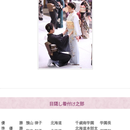
目隠し着付け之部
優 勝
籏山 律子
北海道
千歳南学園
学園長
準 優 勝
北海道本部支