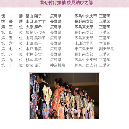
着せ付け振袖 後見結び之部
優 勝
築山 陽子
広島県
広島中央支部
正講師
準 優 勝
山田 みすず
長野県
長野南支部
正講師
第 三 位
大原 麻希
広島県
広島東支部
正講師
第 四 位
加藤 いづみ
長野県
長野南支部
正講師
第 五 位
山岡 美和子
広島県
広島東支部
正講師
第 六 位
上原 民子
長野県
上諏訪学園
学園長
第 七 位
水戸 雅美
広島県
東広島支部
副支部長
第 八 位
小林 美雪
長野県
長野南支部
正講師
第 九 位
杉本 幸子
広島県
広島中央支部
正講師
第 十 位
秋松 優子
神奈川県
神奈川西支部
正講師