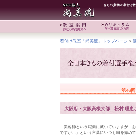
きもの(着物)の着付け
着付け教室「尚美流」トップページ
>
第46
大阪府・大阪高槻支部 松村 理恵
美容師という職業に就いていますが、お
ですが…」という言葉にいつも胸を痛め