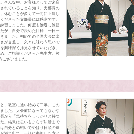
た。そんな中、お客様としてご来店
をされていることを知り、支部長の
た。休むことが多くて一向に上達し
てくださった支部長には感謝です。
に練習しました。何度も繰返し練習
したが、自分で決めた目標「一日一
てきました。初めての全国大会に出
しさが交差し、久々に味わう思いで
ルを興味深く拝見させていただき、
じめ、ご指導くださった先生方、教
うございました。
と、教室に通い始めて二年。この
きました。大会前になってもなかな
園長から「気持ちをしっかりと持つ
した。結果は思いもよらず決勝まで
間は自分との戦いでやはり日頃の練
涙が溢れ出て、一緒に参加した方と