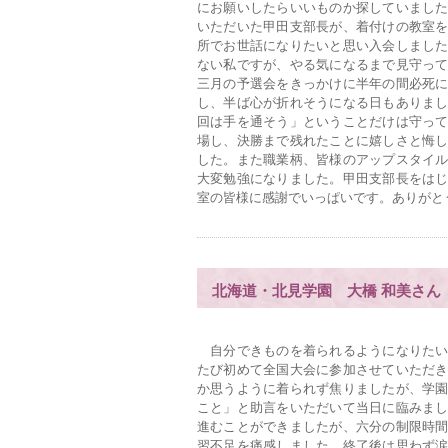
にお願いしたらいいものか探していまし
いただいた甲田支部長が、着付けの教室
所でお世話になりたいと思い入会しまし
ない私ですが、やる気になるまで見守っ
三月の予選会をきっかけに半年の間必死
し、半ば心が折れそうになる日もありま
回は手を通そう」ということだけは守っ
場し、決勝まで残れたことに嬉しさと悔
した。また職業柄、皆様のアップスタイ
大変勉強になりました。甲田支部長をは
室の皆様に感謝でいっぱいです。ありがと
北海道・北見学園 大橋 和美さん
自分できものを着られるようになりたい
たび初めて全国大会に参加させていただ
か思うように着られず焦りましたが、学
こと」と助言をいただいて当日に臨みま
進むことができましたが、六分の制限時
習不足を痛感しました。終了後は思わず