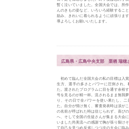
暫く泣いていました。全国大会では、所
んのきもの姿など、いろいろ経験するこ
励み、きれいに着られるように頑張りま
導よろしくお願いいたします。
広島県・広島中央支部 栗栖 瑞穂
初めて臨んだ全国大会の私の目標は入賞
生方、選手の多さとパワーに圧倒され、
た。渡されたプログラムに目を通す余裕
号を見るのが精一杯。流されるまま無我
り、その日で全パワーを使い果たし、二
た。自分が情け無く、審査発表時は涙が
の名前が呼ばれた時は信じられず、喜び
へ、そして全国の生徒さんが集まる大会
いました尚美流への感謝で胸が張り裂け
て自己を見つめ反省しつつ次の大会に臨