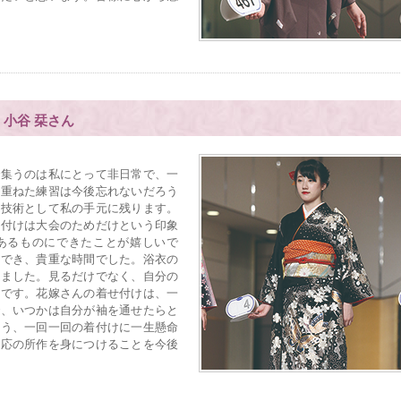
小谷 栞さん
集うのは私にとって非日常で、一
に重ねた練習は今後忘れないだろう
、技術として私の手元に残ります。
着付けは大会のためだけという印象
あるものにできたことが嬉しいで
見でき、貴重な時間でした。浴衣の
りました。見るだけでなく、自分の
いです。花嫁さんの着せ付けは、一
で、いつかは自分が袖を通せたらと
よう、一回一回の着付けに一生懸命
相応の所作を身につけることを今後