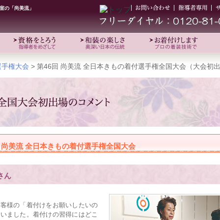
教室の「尚美流」
選手権大会
> 第46回 尚美流 全日本きもの着付選手権全国大会（大会初
回 尚美流 全日本きもの着付選手権全国大会
さん
客様の「着付けをお願いしたいの
ていました。着付けの習得にはどこ