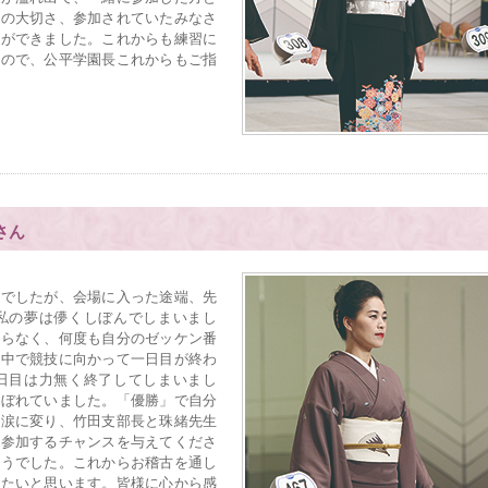
作の大切さ、参加されていたみなさ
とができました。これからも練習に
すので、公平学園長これからもご指
さん
でしたが、会場に入った途端、先
私の夢は儚くしぼんでしまいまし
すらなく、何度も自分のゼッケン番
夢中で競技に向かって一日目が終わ
日目は力無く終了してしまいまし
こぼれていました。「優勝」で自分
の涙に変り、竹田支部長と珠緒先生
に参加するチャンスを与えてくださ
そうでした。これからお稽古を通し
みたいと思います。皆様に心から感