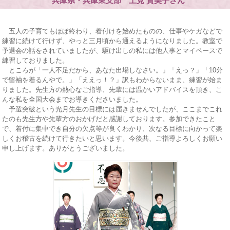
兵庫県・兵庫東支部 上見 貴美子さん
五人の子育てもほぼ終わり、着付けを始めたものの、仕事やケガなどで
練習に続けて行けず、やっと三月頃から通えるようになりました。教室で
予選会の話をされていましたが、駆け出しの私には他人事とマイペースで
練習しておりました。
ところが「一人不足だから、あなた出場しなさい。」「えっ？」「10分
で留袖を着るんやで。」「ええっ！？」訳もわからないまま、練習が始ま
りました。先生方の熱心なご指導、先輩には温かいアドバイスを頂き、こ
んな私を全国大会までお導きくださいました。
予選突破という光月先生の目標には届きませんでしたが、ここまでこれ
たのも先生方や先輩方のおかげだと感謝しております。参加できたこと
で、着付に集中でき自分の欠点等が良くわかり、次なる目標に向かって楽
しくお稽古を続けて行きたいと思います。今後共、ご指導よろしくお願い
申し上げます。ありがとうございました。