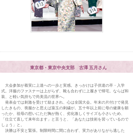
東京都・東京中央支部 古澤 五月さん
大会参加が着実に上達への一歩と実感。きっかけは子供達の卒・入学
式。洋服のファスナーは上がらず、靴も合わずに上履きで帰宅。ならば和
装、と軽い気持ちで尚美流の世界へ。
発表会では刺激を受けて励まされ、心は全国大会。年末の片付けで発見
したきもの、喪服かと思えば薬玉の刺繍が。五十年以上前に母の健康を願
ったか、祖母の想いにただ胸が熱く、劣化激しくサイズも小さいため、
「仕立て直して来年出ます」と言うと、「あなたは技術を習っているので
しょう」と。
決勝は不安と緊張。制限時間に間に合わず、実力がありながら逃した