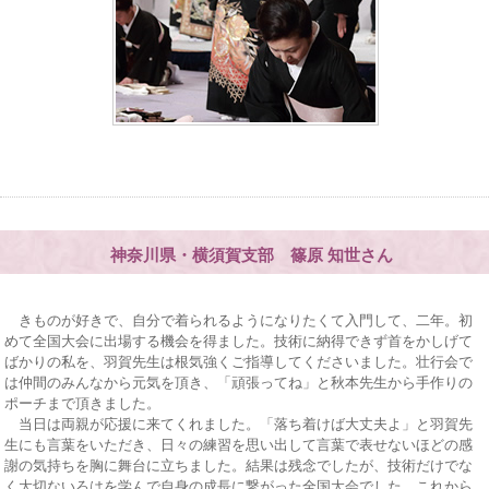
神奈川県・横須賀支部 篠原 知世さん
きものが好きで、自分で着られるようになりたくて入門して、二年。初
めて全国大会に出場する機会を得ました。技術に納得できず首をかしげて
ばかりの私を、羽賀先生は根気強くご指導してくださいました。壮行会で
は仲間のみんなから元気を頂き、「頑張ってね」と秋本先生から手作りの
ポーチまで頂きました。
当日は両親が応援に来てくれました。「落ち着けば大丈夫よ」と羽賀先
生にも言葉をいただき、日々の練習を思い出して言葉で表せないほどの感
謝の気持ちを胸に舞台に立ちました。結果は残念でしたが、技術だけでな
く大切ないろはを学んで自身の成長に繋がった全国大会でした。これから