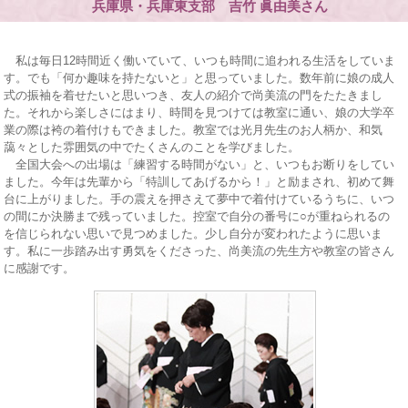
兵庫県・兵庫東支部 吉竹 眞由美さん
私は毎日12時間近く働いていて、いつも時間に追われる生活をしていま
す。でも「何か趣味を持たないと」と思っていました。数年前に娘の成人
式の振袖を着せたいと思いつき、友人の紹介で尚美流の門をたたきまし
た。それから楽しさにはまり、時間を見つけては教室に通い、娘の大学卒
業の際は袴の着付けもできました。教室では光月先生のお人柄か、和気
藹々とした雰囲気の中でたくさんのことを学びました。
全国大会への出場は「練習する時間がない」と、いつもお断りをしてい
ました。今年は先輩から「特訓してあげるから！」と励まされ、初めて舞
台に上がりました。手の震えを押さえて夢中で着付けているうちに、いつ
の間にか決勝まで残っていました。控室で自分の番号に○が重ねられるの
を信じられない思いで見つめました。少し自分が変われたように思いま
す。私に一歩踏み出す勇気をくださった、尚美流の先生方や教室の皆さん
に感謝です。